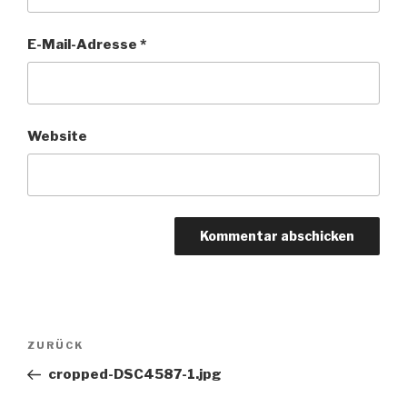
E-Mail-Adresse
*
Website
Beitragsnavigation
ZURÜCK
Vorheriger
Beitrag
cropped-DSC4587-1.jpg