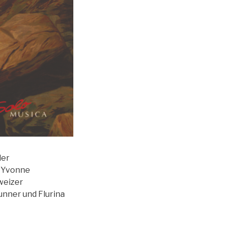
der
d Yvonne
weizer
unner und Flurina