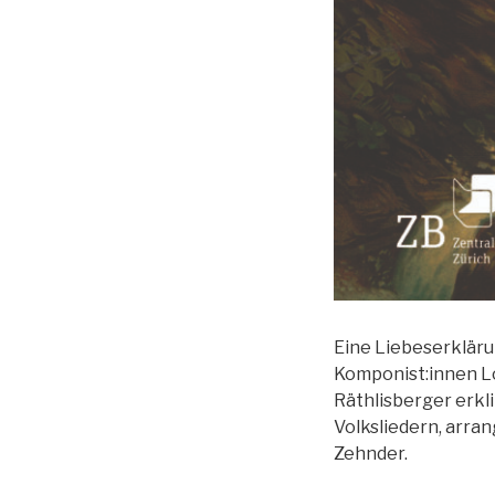
Eine Liebeserkläru
Komponist:innen L
Räthlisberger erkl
Volksliedern, arra
Zehnder.