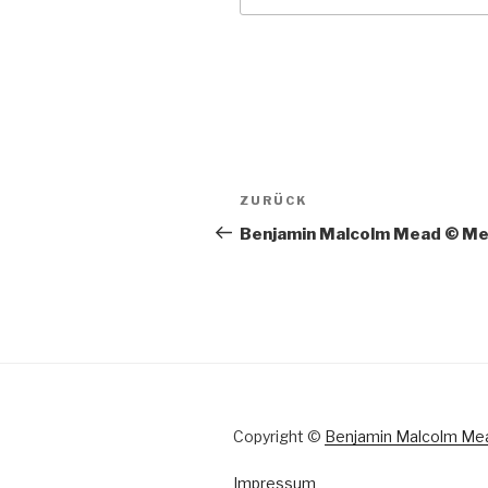
Beitragsnavigation
ZURÜCK
Vorheriger
Beitrag
Benjamin Malcolm Mead © M
Copyright ©
Benjamin Malcolm Me
Impressum