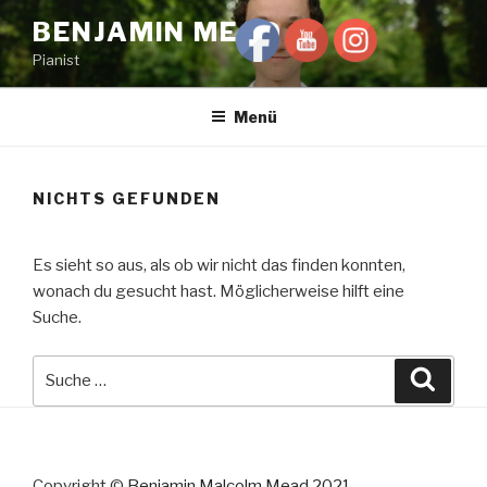
Zum
BENJAMIN MEAD
Inhalt
Pianist
springen
Menü
NICHTS GEFUNDEN
Es sieht so aus, als ob wir nicht das finden konnten,
wonach du gesucht hast. Möglicherweise hilft eine
Suche.
Suche
Suche
nach:
Copyright ©
Benjamin Malcolm Mead 2021