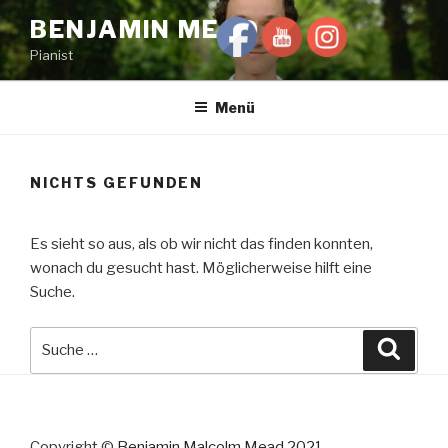
Zum
BENJAMIN MEAD
Inhalt
Pianist
springen
Menü
NICHTS GEFUNDEN
Es sieht so aus, als ob wir nicht das finden konnten,
wonach du gesucht hast. Möglicherweise hilft eine
Suche.
Suche
Suche
nach:
Copyright ©
Benjamin Malcolm Mead 2021