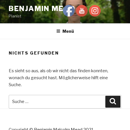
Zum
BENJAMIN MEAD
Inhalt
Pianist
springen
Menü
NICHTS GEFUNDEN
Es sieht so aus, als ob wir nicht das finden konnten,
wonach du gesucht hast. Möglicherweise hilft eine
Suche.
Suche
Suche
nach:
Copyright ©
Benjamin Malcolm Mead 2021