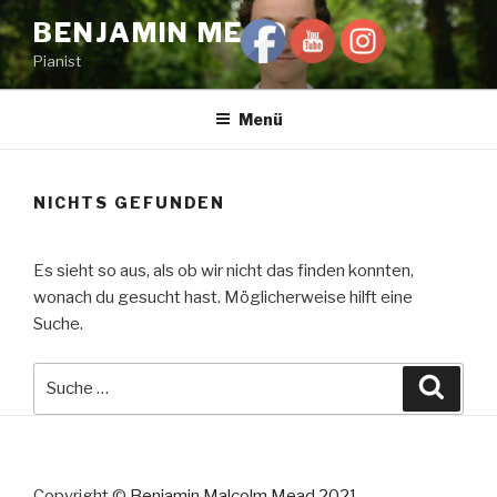
Zum
BENJAMIN MEAD
Inhalt
Pianist
springen
Menü
NICHTS GEFUNDEN
Es sieht so aus, als ob wir nicht das finden konnten,
wonach du gesucht hast. Möglicherweise hilft eine
Suche.
Suche
Suche
nach:
Copyright ©
Benjamin Malcolm Mead 2021