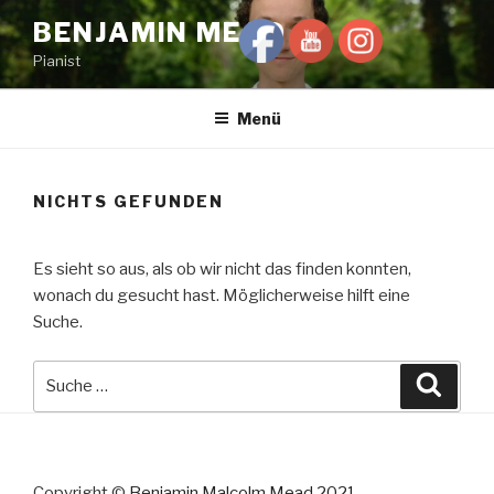
Zum
BENJAMIN MEAD
Inhalt
Pianist
springen
Menü
NICHTS GEFUNDEN
Es sieht so aus, als ob wir nicht das finden konnten,
wonach du gesucht hast. Möglicherweise hilft eine
Suche.
Suche
Suche
nach:
Copyright ©
Benjamin Malcolm Mead 2021