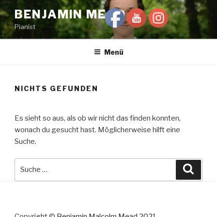
Zum
BENJAMIN MEAD
Inhalt
Pianist
springen
Menü
NICHTS GEFUNDEN
Es sieht so aus, als ob wir nicht das finden konnten,
wonach du gesucht hast. Möglicherweise hilft eine
Suche.
Suche
Suche
nach:
Copyright ©
Benjamin Malcolm Mead 2021