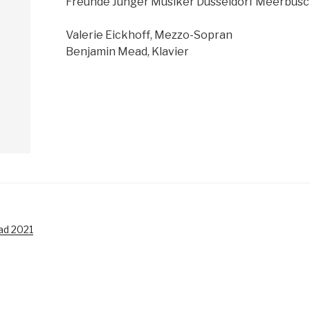
Freunde Junger Musiker Düsseldorf Meerbusch
Valerie Eickhoff, Mezzo-Sopran
Benjamin Mead, Klavier
ad 2021