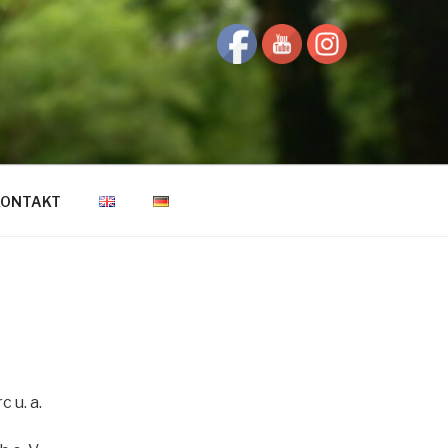
KONTAKT
 u. a.