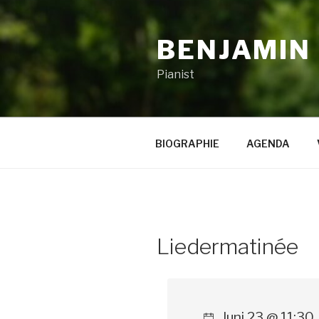
Zum
Inhalt
BENJAMIN
springen
Pianist
BIOGRAPHIE
AGENDA
Liedermatinée
Juni 23 @ 11:30