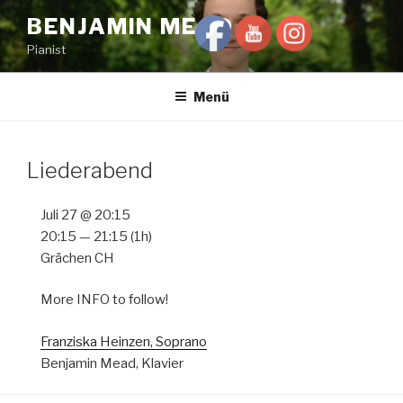
Zum
BENJAMIN MEAD
Inhalt
Pianist
springen
Menü
Liederabend
Juli 27 @ 20:15
20:15 — 21:15
(1h)
Grächen CH
More INFO to follow!
Franziska Heinzen, Soprano
Benjamin Mead, Klavier