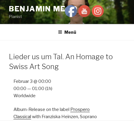
Zum
BENJAMIN MEAD
Inhalt
Pianist
springen
Menü
Lieder us um Tal. An Homage to
Swiss Art Song
Februar 3 @ 00:00
00:00 — 01:00
(1h)
Worldwide
Album-Release on the label
Prospero
Classical
with Franziska Heinzen, Soprano